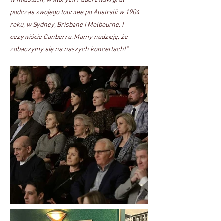
w miastach, w których Paderewski grał
podczas swojego tournee po Australii w 1904
roku, w Sydney, Brisbane i Melbourne. I
oczywiście Canberra. Mamy nadzieję, że
zobaczymy się na naszych koncertach!”