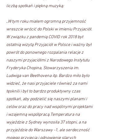
liczbą spotkań i piękną muzyką:
„W tym roku miałem ogromną przyjemność
wreszcie wrócić do Polski w imieniu Przyjaciół.
W związku z pandemią COVID rok 2018 był
ostatnią wizytą Przyjaciół w Polsce i ważny był
powrót do ponownego rozpalania relacje z
naszymi przyjaciółmi z Narodowego Instytutu
Fryderyka Chopina, Stowarzyszenia im.
Ludwiga van Beethovena itp. Bardzo miło było
widzieć, że nasi przyjaciele również za nami
tęsknili i był to bardzo produktywny czas
spotkań, aby podzielić się naszymi planami i
celów oraz do pracy nad wspólnymi projektami
i wzajemną współpracą.Temperatura na
wyjeździe z Sydney wynosiła 37 stopni, a na
przyjeździe do Warszawy -1, ale serdeczność
mojego przyjęcia i odnowienie starych