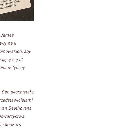
n James
wy na II
inowskich, aby
jący się III
 Pianistyczny
Ben skorzystał z
rzedstawicielami
 van Beethovena
Towarzystwa
i i konkurs