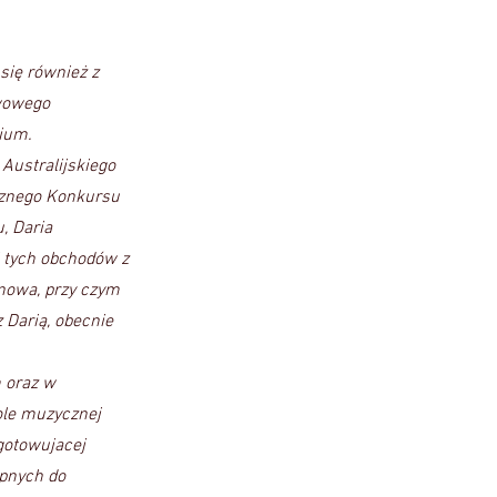
 się również z
wowego
ium.
Australijskiego
cznego Konkursu
, Daria
i tych obchodów z
nowa, przy czym
 Darią, obecnie
 oraz w
ole muzycznej
gotowujacej
pnych do