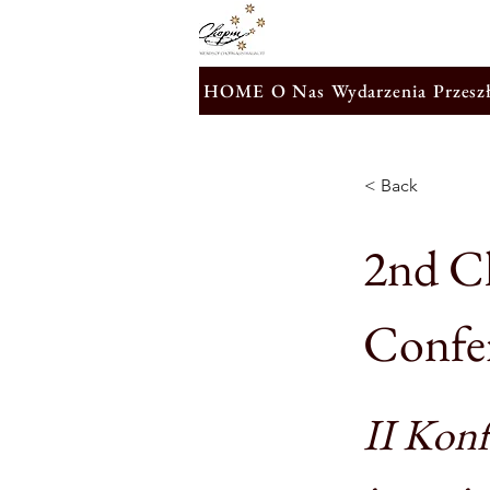
HOME
O Nas
Wydarzenia
Przesz
< Back
2nd C
Confe
II Kon