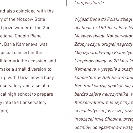
kompozytorski.
and also coincided with the
y of the Moscow State
Wyjazd Bena do Polski zbiegł
d prize winner of the 2nd
obchodami 150-lecia Państ
national Chopin Piano
Moskiewskiego Konserwator
4, Daria Kameneva, was
Zdobywczyni drugiej nagrody 
pecial concert in the
Międzynarodowego Pianisty
l to mark the occasion, and
Chopinowskiego w 2014 roku
make a small diversion to
Kameneva, wystąpiła z okazj
 up with Daria, now a busy
koncertem w Sali Rachmani
nservatory, and also at a
Ben miał okazję spotkać się z
cal high school to prepare
bardzo zajetą nauczycielką w
y into the Conservatory
Konserwatorium Muzycznym
pin).
specjalistycznej wyższej szk
(noszącej imię Chopina) przy
uczniów do egzaminów wstę