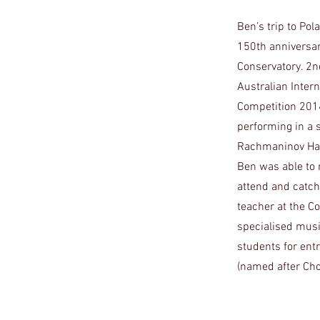
Ben’s trip to Pol
150th anniversar
Conservatory. 2n
Australian Inter
Competition 201
performing in a s
Rachmaninov Hal
Ben was able to 
attend and catch
teacher at the Co
specialised musi
students for entr
(named after Cho