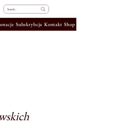
onacje
Subskrybcja
Kontakt
Shop
wskich