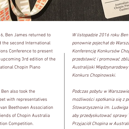
6, Ben James returned to
W listopadzie 2016 roku Be
 the second International
ponownie pojechał do Warsza
ions Conference to present
Konferencję Konkursów Chop
upcoming 3rd edition of the
przedstawić i promować zbliża
national Chopin Piano
Australijski Międzynarodowy
Konkurs Chopinowski.
 Ben also took the
Podczas pobytu w Warszawie 
eet with representatives
możliwości spotkania się z p
 van Beethoven Association
Stowarzyszenia im. Ludwiga
riends of Chopin Australia
aby przedyskutować sprawy 
tion Competition.
Przyjaciół Chopina w Australi