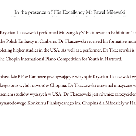
 Krystian Tkaczewski performed Mussorgsky’s ‘Pictures at an Exhibition’ an
the Polish Embassy in Canberra. Dr Tkaczewski received his formative musi
leting higher studies in the USA. As well as a performer, Dr Tkaczewski is
f the Chopin International Piano Competition for Youth in Hartford.
basadzie RP w Canberze przebywający z wizytą dr Krystian Tkaczewski w
iego oraz wybór utworów Chopina. Dr Tkaczewski otrzymał muzyczne wy
czeniem studiów wyższych w USA. Dr Tkaczewski jest również założyciele
zynarodowego Konkursu Pianistycznego im. Chopina dla Młodzieży w Har