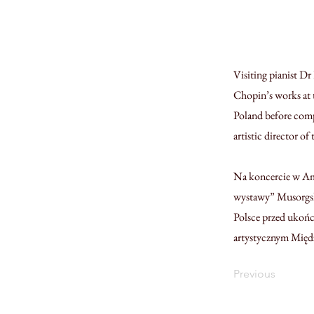
Visiting pianist Dr
Chopin’s works at 
Poland before comp
artistic director o
Na koncercie w Am
wystawy” Musorgsk
Polsce przed ukoń
artystycznym Międ
Previous