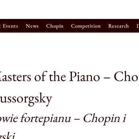
t Events
News
Chopin
Competition
Research
sters of the Piano – Ch
ussorgsky
wie fortepianu – Chopin i
ski