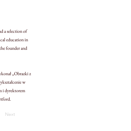
d a selection of
cal education in
 the founder and
ykonał „Obrazki z
kształcenie w
m i dyrektorem
tford.
Next