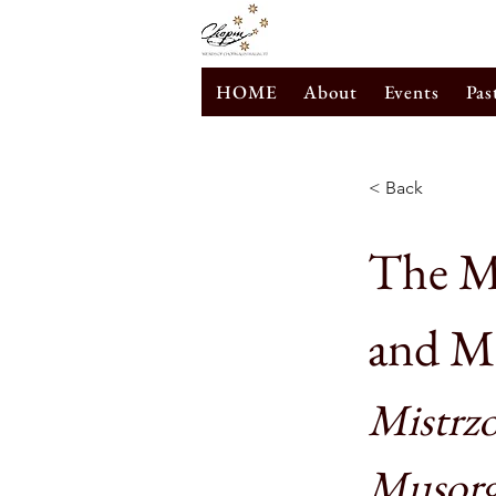
HOME
About
Events
Pas
< Back
The Ma
and M
Mistrzo
Musorg