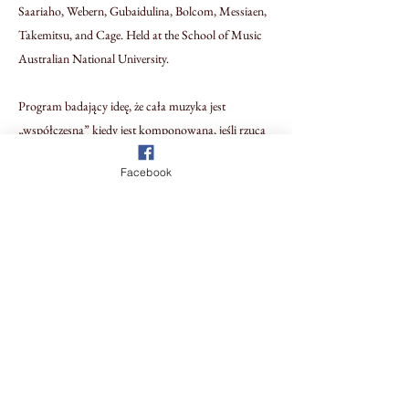
Saariaho, Webern, Gubaidulina, Bolcom, Messiaen,
Takemitsu, and Cage. Held at the School of Music
Australian National University.
Program badający ideę, że cała muzyka jest
„współczesna” kiedy jest komponowana, jeśli rzuca
wyzwanie oczekiwaniom publiczności i wprowadza
Facebook
inowacje w wykorzystaniu harmonii, struktury i
barwy muzycznej. Kotaro Nagano przedstawił
Chopina obok kompozytorów XX wieku Saariaho,
Webern, Gubaidulina, Bolcom, Messiaen, Takemitsu
i Cage. Koncert odbył się w Szkole Muzycznej
Australijskiego Uniwersytetu Narodowego.
Previous
Next